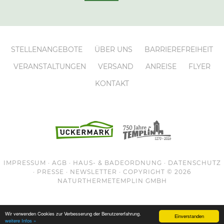
STELLENANGEBOTE
ÜBER UNS
BARRIEREFREIHEIT
VERANSTALTUNGEN
VERSAND
ANREISE
FLYER
KONTAKT
IMPRESSUM
·
AGB
·
HAUS- & BADEORDNUNG
·
DATENSCHUTZ
·
PRESSE
·
NEWSLETTER
· COPYRIGHT © 2026
NATURTHERMETEMPLIN
GMBH
Wir verwenden Cookies zur Verbesserung der Benutzererfahrung.
Einverstanden
weitere Infos »