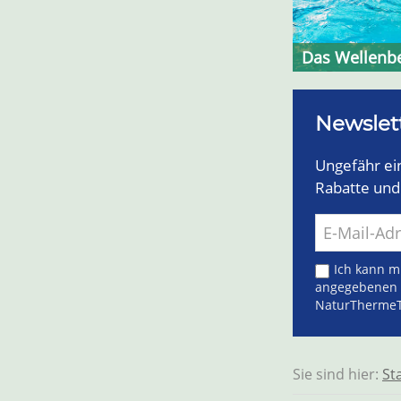
Das Wellenb
Newslet
Ungefähr ei
Rabatte und 
Ich kann mi
angegebenen 
NaturThermeT
Sie sind hier:
St