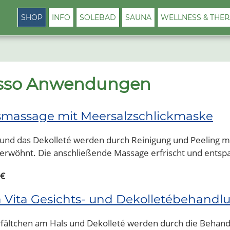
SHOP
INFO
SOLEBAD
SAUNA
WELLNESS & THER
asso Anwendungen
smassage mit Meersalzschlickmaske
 und das Dekolleté werden durch Reinigung und Peeling m
rwöhnt. Die anschließende Massage erfrischt und entsp
 €
a Vita Gesichts- und Dekolletébehandl
erfältchen am Hals und Dekolleté werden durch die Behand