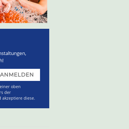
nstaltungen,
h!
meiner oben
rs der
 akzeptiere diese.