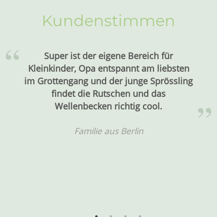
Kundenstimmen
r
Wir waren gestern mit unserer 5 Mo
bsten
alten Tochter in der Therme und sind
ssling
begeistert. Die Therme ist total
kinderfreundlich … an allen Stellen 
auch an die Kleinsten gedacht.. sel
Reisebetten sind vorhanden.
Und das Personal war auch sehr
freundlich und hilfsbereit. Wir ko
gerne wieder!
Sarah Bothe aus Berlin