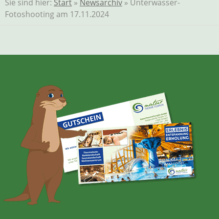
Sie sind hier:
Start
»
Newsarchiv
» Unterwasser-
Fotoshooting am 17.11.2024