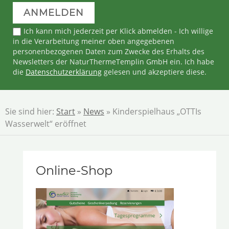
Ich kann mich jederzeit per Klick abmelden - Ich willige
in die Verarbeitung meiner oben angegebenen
personenbezogenen Daten zum Zwecke des Erhalts des
Newsletters der NaturThermeTemplin GmbH ein. Ich habe
die
Datenschutzerklärung
gelesen und akzeptiere diese.
Sie sind hier:
Start
»
News
» Kinderspielhaus „OTTIs
Wasserwelt“ eröffnet
Online-Shop